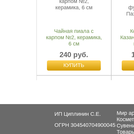
350 руб.
Чайная пиала с
К
карпом №2, керамика,
Каза
6 см
240 руб.
Кадильные свечи Кедр
"Фимиам" малые,...
Мир а
ИП Циплинин С.Е.
50 руб.
Космет
ОГРН 304540704900045
Сувен
Товары