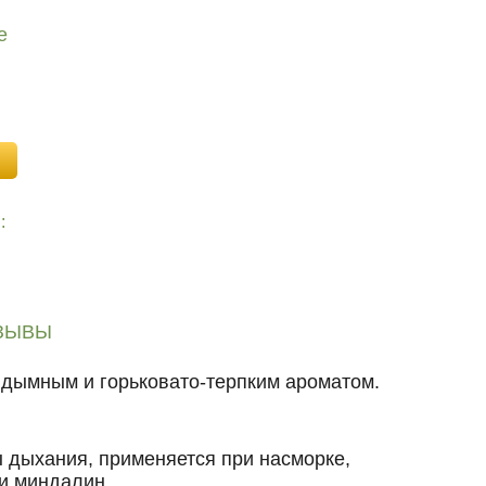
е
:
ЗЫВЫ
 дымным и горьковато-терпким ароматом.
 дыхания, применяется при насморке,
 и миндалин.