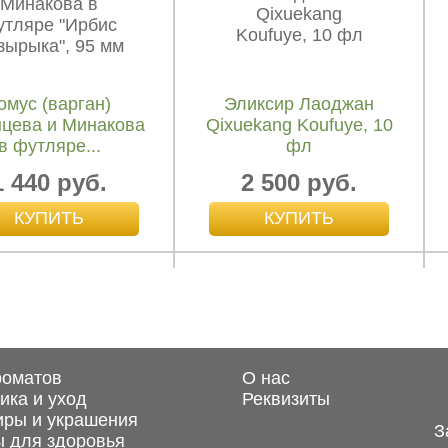
350 руб.
350 руб.
омус (варган)
Эликсир Лаоджан
нцева и Минакова
Qixuekang Koufuye, 10
в футляре...
фл
1 440 руб.
2 500 руб.
роматов
О нас
ика и уход
Реквизиты
иры и украшения
З
 для здоровья