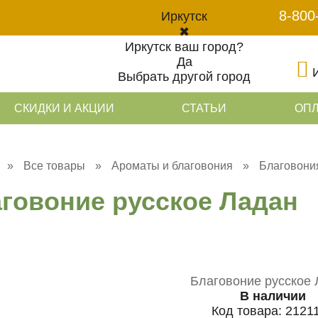
8-800
Иркутск
✖
Иркутск ваш город?
Да
Выбрать другой город
СКИДКИ И АКЦИИ
СТАТЬИ
ОПЛ
»
Все товары
»
Ароматы и благовония
»
Благовони
говоние русское Ладан
В наличии
Код товара:
2121