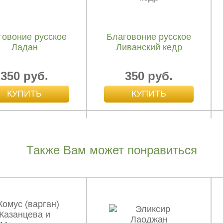
говоние русское
Благовоние русское
Ладан
Ливанский кедр
350 руб.
350 руб.
Также Вам может понравиться
говоние русское
Благовоние русское
ибирский кедр
Смирна