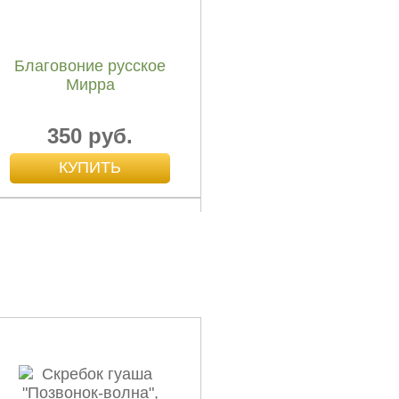
Благовоние русское
Мирра
350 руб.
Благовоние русское
Таёжная ель