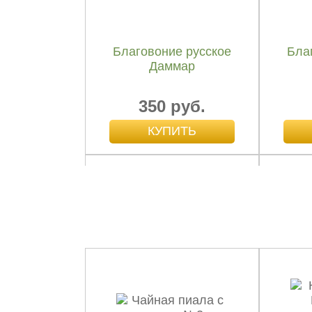
Благовоние русское
Бла
Даммар
350 руб.
Благовоние русское
Бла
Северная сосна
С